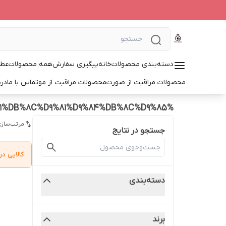
دسته‌بندی محصولات
خانه
پیگیری سفارش
همه محصولات
عطر
محصولات مراقبت از صورت
محصولات مراقبت از مو
تماس با ما
درب
%D8%A7%D8%AF%DA%A9%D9%84%D9%86%20%D9%85%D8%B1%D8%AF%D8%A7%D9%86%D9%87%20%D8%A7%D8%B3%D9%86%D8%AF%D9%86%D8%AA%20%D8%A7%D9%88%D8%B1%DB%8C%D9%81%D9%84%DB%8C%D9%85
مرتب‌سازی
جستجو در نتایج
کالایی 
دسته‌بندی
برند