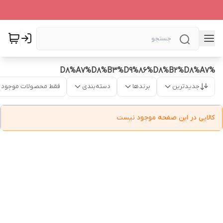
%D8%A7%D8%B3%D9%86%D8%B2%D8%A7
جدیدترین
برندها
دسته‌بندی
فقط محصولات موجود
کالایی در این صفحه موجود نیست