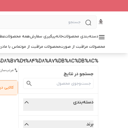
دسته‌بندی محصولات
خانه
پیگیری سفارش
همه محصولات
عطر
محصولات مراقبت از صورت
محصولات مراقبت از مو
تماس با ما
درب
%D8%A7%D9%88%D8%B1%DB%8C%D9%81%D9%84%DB%8C%D9%85%20%D8%B7%D9%84%D8%A7%DB%8C%DB%8C
مرتب‌سازی
جستجو در نتایج
کالایی 
دسته‌بندی
برند