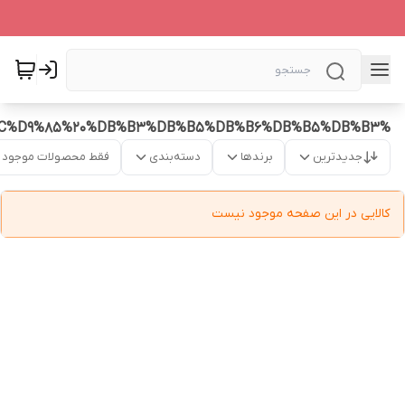
%D8%A7%D9%88%D8%B1%DB%8C%D9%81%D9%84%DB%8C%D9%85%20%DB%B3%DB%B5%DB%B6%DB%B5%DB%B3
جدیدترین
برندها
دسته‌بندی
فقط محصولات موجود
کالایی در این صفحه موجود نیست