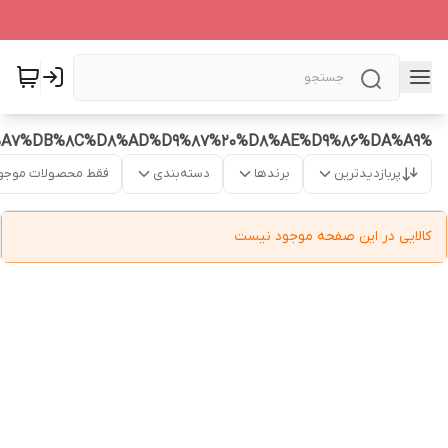
%D8%B1%D8%A7%DB%8C%D8%AD%D9%87%20%D8%AE%D9%86%DA%A9
پربازدیدترین
برندها
دسته‌بندی
فقط محصولات موجو
کالایی در این صفحه موجود نیست