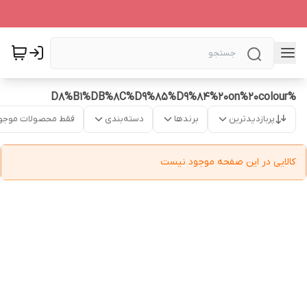
%D8%B1%DB%8C%D9%85%D9%84%20on%20colour
پربازدیدترین
برندها
دسته‌بندی
فقط محصولات موجو
کالایی در این صفحه موجود نیست