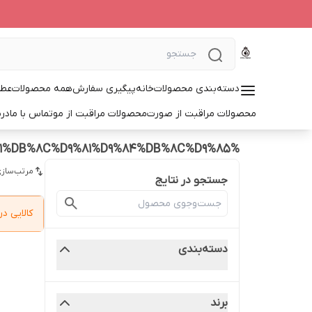
دسته‌بندی محصولات
خانه
پیگیری سفارش
همه محصولات
عطر
محصولات مراقبت از صورت
محصولات مراقبت از مو
تماس با ما
درب
%D8%B3%D8%B1%D9%85%20%D9%88%DB%8C%D8%AA%D8%A7%D9%85%DB%8C%D9%86%20%D8%B3%DB%8C%20%D9%BE%D8%B1%D9%88%D8%B3%DB%8C%D8%AA%DA%A9%D8%A7%D9%84%D8%B2%20%D9%86%D9%88%D8%A7%DB%8C%D8%AC%20%D9%BE%D9%84%D8%A7%D8%B3%20%D8%A7%D9%88%D8%B1%DB%8C%D9%81%D9%84%DB%8C%D9%85
مرتب‌سازی
جستجو در نتایج
کالایی 
دسته‌بندی
برند