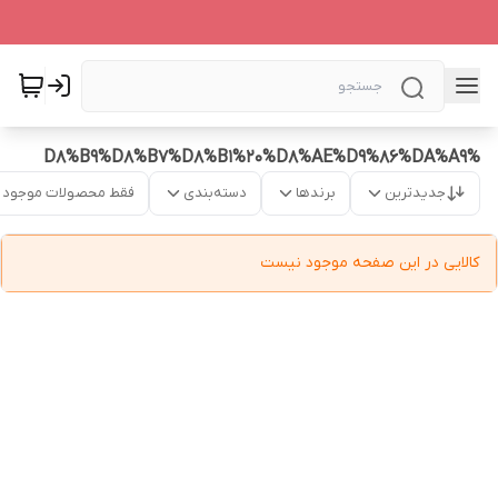
%D8%B9%D8%B7%D8%B1%20%D8%AE%D9%86%DA%A9
جدیدترین
برندها
دسته‌بندی
فقط محصولات موجود
کالایی در این صفحه موجود نیست