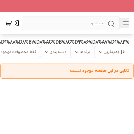
%D9%85%D8%A7%D8%B3%DA%A9%20%D8%A2%D8%A8%D8%B1%D8%B3%D8%A7%D9%86%20%D8%B5%D9%88%D8%B1%D8%AA%20%D8%A7%D9%86%D8%A7%D8%B1%20%D9%84%D8%A7%D9%88%D9%86%DB%8C%DA%86%D8%B1%20%D8%A7%D9%88%D8%B1%DB%8C%D9%81%D9%84%DB%8C%D9%85%20%D8%A7%D9%88%D8%B1%D8%AC%DB%8C%D9%86%D8%A7%D9%84
جدیدترین
برندها
دسته‌بندی
فقط محصولات موجود
کالایی در این صفحه موجود نیست