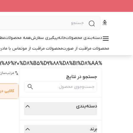
دسته‌بندی محصولات
خانه
پیگیری سفارش
همه محصولات
عطر
محصولات مراقبت از صورت
محصولات مراقبت از مو
تماس با ما
درب
%D9%85%D8%A7%D8%B3%DA%A9%20%D8%A2%D8%A8%D8%B1%D8%B3%D8%A7%D9%86%20%D8%B5%D9%88%D8%B1%D8%AA
مرتب‌سازی
جستجو در نتایج
کالایی 
دسته‌بندی
برند