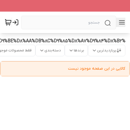
%D9%85%D8%A7%D8%B3%DA%A9%20%D8%A7%D9%BE%D8%AA%DB%8C%D9%85%D8%A7%D9%84%D8%B2
پربازدیدترین
برندها
دسته‌بندی
فقط محصولات موجو
کالایی در این صفحه موجود نیست