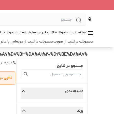
دسته‌بندی محصولات
خانه
پیگیری سفارش
همه محصولات
عطر
محصولات مراقبت از صورت
محصولات مراقبت از مو
تماس با ما
درب
%D9%85%D8%A7%D8%B3%DA%A9%20%D9%BE%D8%A7
مرتب‌سازی
جستجو در نتایج
کالایی 
دسته‌بندی
برند