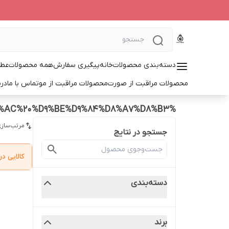
دسته‌بندی محصولات
خانه
پیگیری سفارش
همه محصولات
عطر
محصولات مراقبت از صورت
محصولات مراقبت از مو
تماس با ما
درب
%D9%85%D9%88%D9%84%D8%AA%DB%8C%20%D8%A7%DA%A9%D8%AA%DB%8C%D9%88%20%D9%86%D9%88%DB%8C%D8%AC%20%D9%BE%D9%84%D8%A7%D8%B3
مرتب‌سازی
جستجو در نتایج
کالایی 
دسته‌بندی
برند