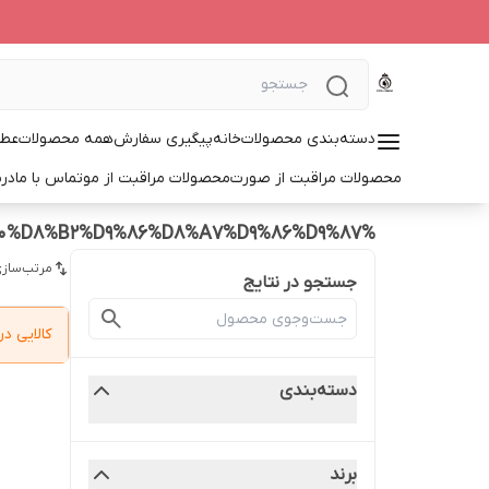
دسته‌بندی محصولات
خانه
پیگیری سفارش
همه محصولات
عطر
محصولات مراقبت از صورت
محصولات مراقبت از مو
تماس با ما
درب
%D9%BE%D9%88%D8%B2%D8%B3%20%D8%B2%D9%86%D8%A7%D9%86%D9%87
مرتب‌سازی
جستجو در نتایج
کالایی 
دسته‌بندی
برند