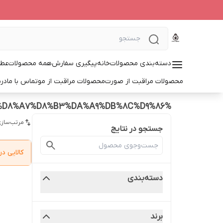
دسته‌بندی محصولات
خانه
پیگیری سفارش
همه محصولات
عطر
محصولات مراقبت از صورت
محصولات مراقبت از مو
تماس با ما
درب
%D9%BE%DB%8C%D9%88%D8%B1%D8%A7%D8%B3%DA%A9%DB%8C%D9%86
مرتب‌سازی
جستجو در نتایج
کالایی 
دسته‌بندی
برند