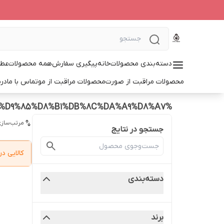
دسته‌بندی محصولات
خانه
پیگیری سفارش
همه محصولات
عطر
محصولات مراقبت از صورت
محصولات مراقبت از مو
تماس با ما
درب
%DA%A9%D8%B1%D9%85%20%D8%A8%D9%88%D8%AA%D8%A7%DA%A9%D8%B3%20%D8%AF%D9%88%D8%B1%20%DA%86%D8%B4%D9%85%20%D8%A2%D9%88%D9%86%20%D8%A7%D9%85%D8%B1%DB%8C%DA%A9%D8%A7
مرتب‌سازی
جستجو در نتایج
کالایی 
دسته‌بندی
برند