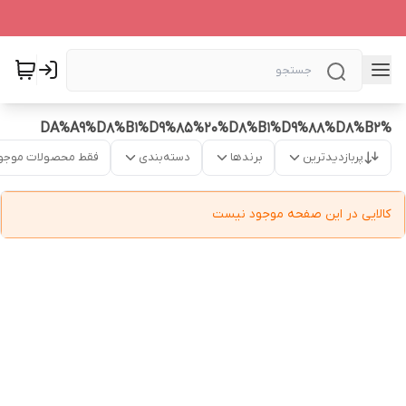
%DA%A9%D8%B1%D9%85%20%D8%B1%D9%88%D8%B2
پربازدیدترین
برندها
دسته‌بندی
فقط محصولات موجو
کالایی در این صفحه موجود نیست