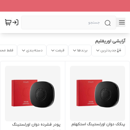
آرایشی اوریفلیم
جدیدترین
برندها
قیمت
دسته‌بندی
فقط محص
پنکک دوان اورلستینگ استکهلم
پودر فشرده دوان اورلستینگ