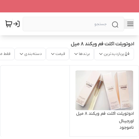
ادوتویلت اکلت فم ویکند 8 میل
پربازدیدترین
برندها
قیمت
دسته‌بندی
فقط م
ادوتویلت اکلت فم ویکند 8 میل
اورجینال
ناموجود