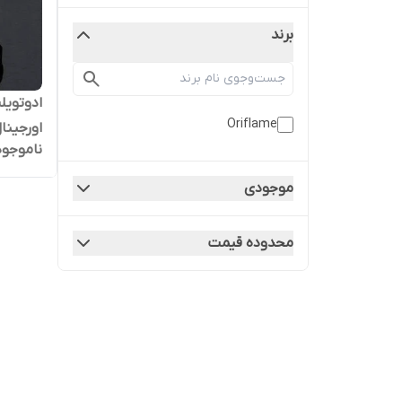
برند
ادوتویل
Oriflame
اورجینال |100
ناموجود
موجودی
محدوده قیمت