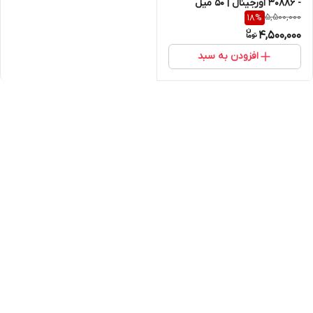
- 30886 اورجینال | ۵۰ میل
5,500,000
18
%
4,500,000
افزودن به سبد