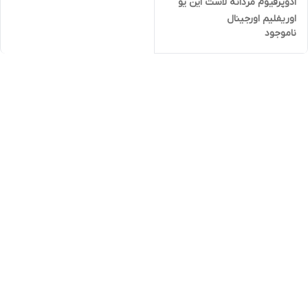
ادوپرفیوم مردانه لاست این یو
اوریفلیم اورجینال
ناموجود