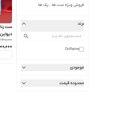
فروش ویژه ست ها ، پک ها
برند
دیواین 
4,700,000
00,000
Oriflame
موجودی
محدوده قیمت