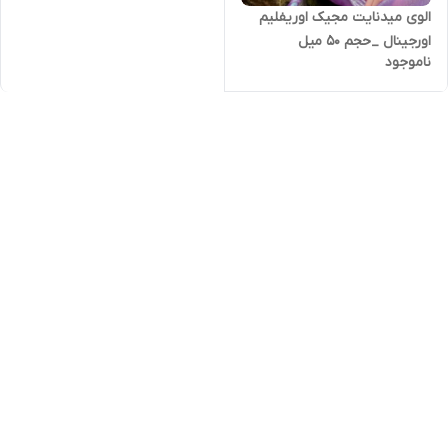
الوی میدنایت مجیک اوریفلیم
اورجینال _حجم 50 میل
ناموجود