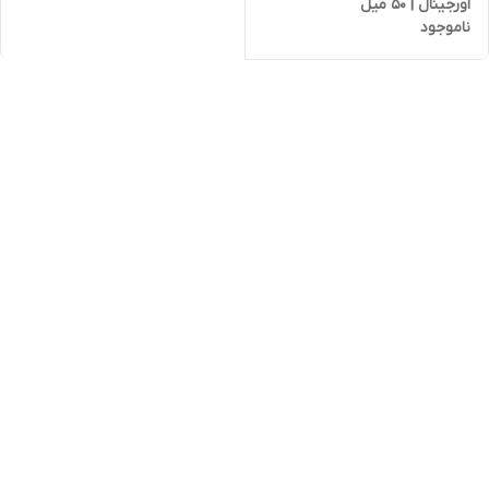
اورجینال | 50 میل
ناموجود