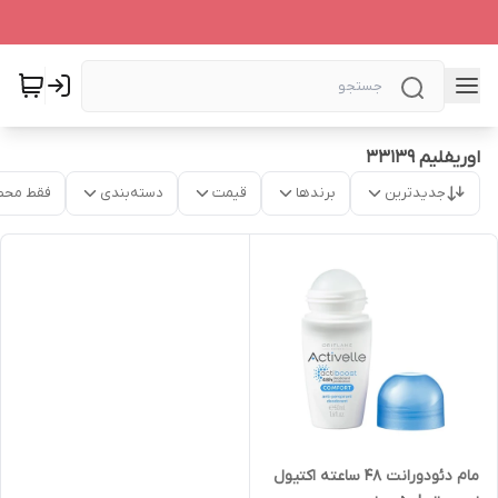
اوریفلیم 33139
جدیدترین
برندها
قیمت
دسته‌بندی
فقط محص
مام دئودورانت 48 ساعته اکتیول