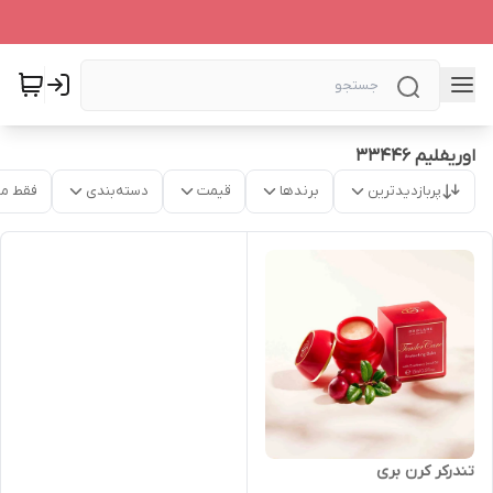
اوریفلیم 33446
پربازدیدترین
برندها
قیمت
دسته‌بندی
فقط م
تندرکر کرن بری