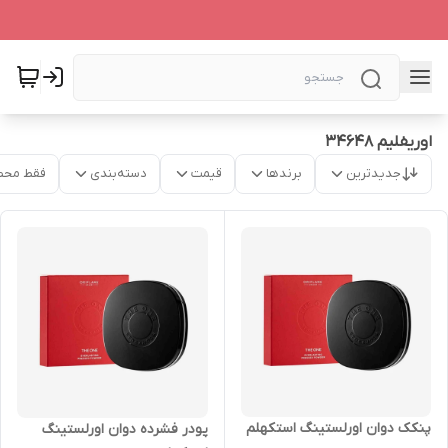
اوریفلیم 34648
جدیدترین
برندها
قیمت
دسته‌بندی
فقط محص
پنکک دوان اورلستینگ استکهلم
پودر فشرده دوان اورلستینگ