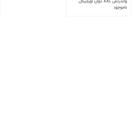
واندرلش XXL دوان اورجینال
ناموجود