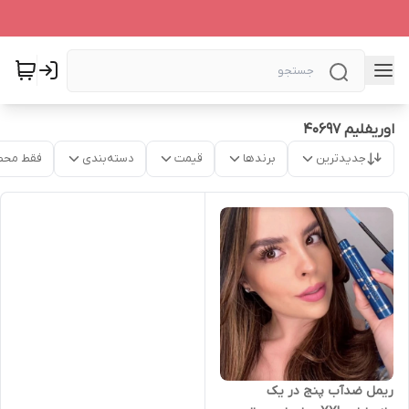
اوریفلیم 40697
جدیدترین
برندها
قیمت
دسته‌بندی
فقط محص
ریمل ضدآب پنج در یک