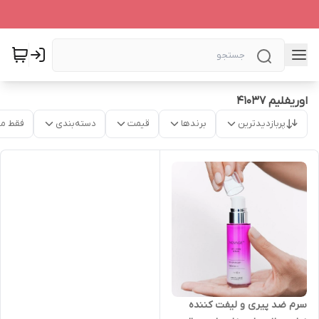
اوریفلیم 41037
پربازدیدترین
برندها
قیمت
دسته‌بندی
فقط م
سرم ضد پیری و لیفت کننده