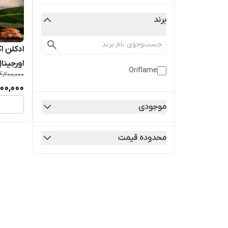
برند
ادکلن ا
اورجینال |
Oriflame
4,200,000
00,000
موجودی
محدوده قیمت