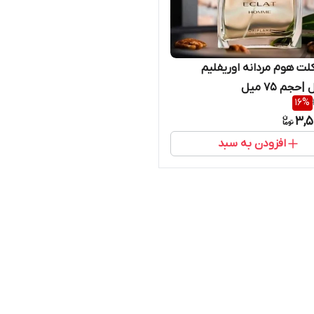
کلت هوم مردانه اوریفلیم
حجم 75 میل
16
%
3,5
افزودن به سبد