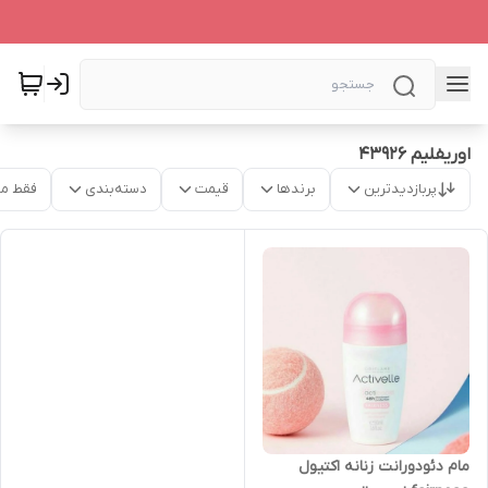
اوریفلیم 43926
پربازدیدترین
برندها
قیمت
دسته‌بندی
فقط م
مام دئودورانت زنانه اکتیول