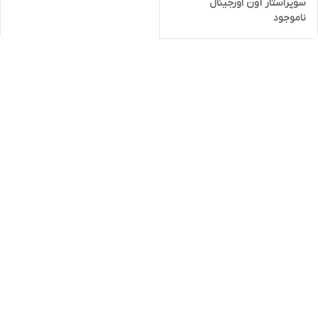
سوپراستار آون اورجینال
ناموجود