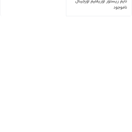
تایم ریستور اوریفلیم اورجینال
ناموجود