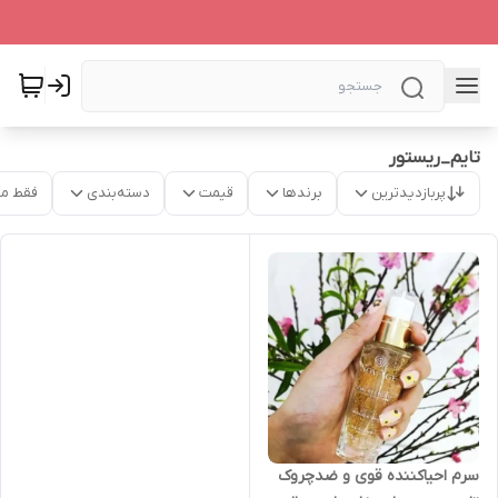
تایم_ریستور
پربازدیدترین
برندها
قیمت
دسته‌بندی
فقط م
سرم احیاکننده قوی و ضدچروک