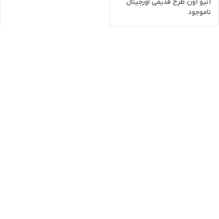
آنیو آون طرح قدیمی اورجینال
ناموجود