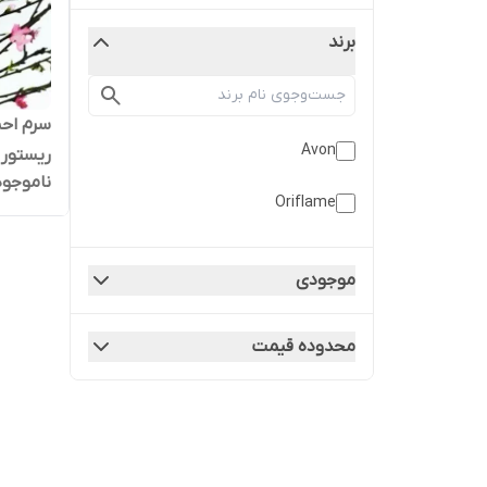
برند
سرم احی
Avon
ریستور 
ناموجود
Oriflame
موجودی
محدوده قیمت