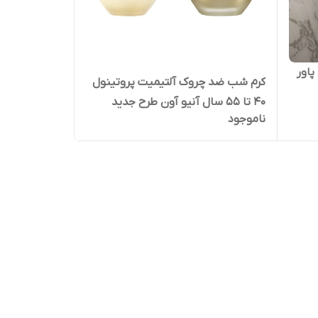
پاور
کرم شب ضد چروک آلتیمیت پروتینول
40 تا 55 سال آنیو آون طرح جدید
ناموجود
اورجینال