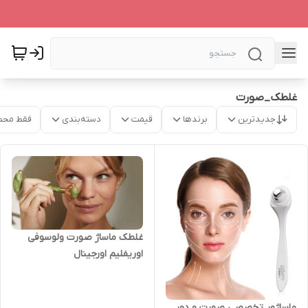
غلطک_صورت
جدیدترین
برندها
قیمت
دسته‌بندی
فقط محص
غلطک ماساژ صورت ولوسوفی
اوریفلیم اورجینال
ماساژور تخصصی صورت و دور