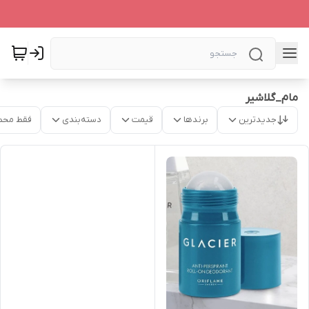
مام_گلاشیر
جدیدترین
برندها
قیمت
دسته‌بندی
فقط محص