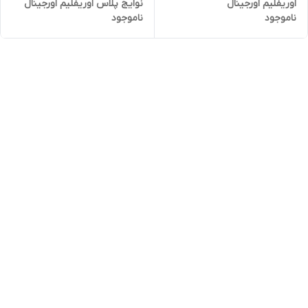
اوریفلیم اورجینال
نوایج پلاس اوریفلیم اورجینال
ناموجود
ناموجود