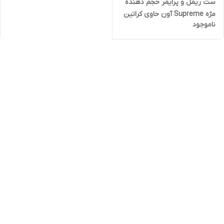
ست ریمل و پرایمر حجم دهنده
مژه Supreme آون حاوی کراتین
ناموجود
و روغن کرچک آون امریکا | پرایمر
سرم بوست جوردانی گلد
اوریفلیم | مداد چشم بل BELL
مشکی ضد حساسیت