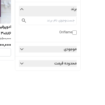
برند
ادوپرفی
Oriflame
30886 اورجینال | ۵۰ میل
5,500,000
00,000
موجودی
محدوده قیمت