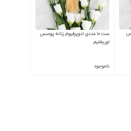
زس
ست 10 عددی ادوپرفیوم زنانه پوسس
اوریفلیم
ناموجود