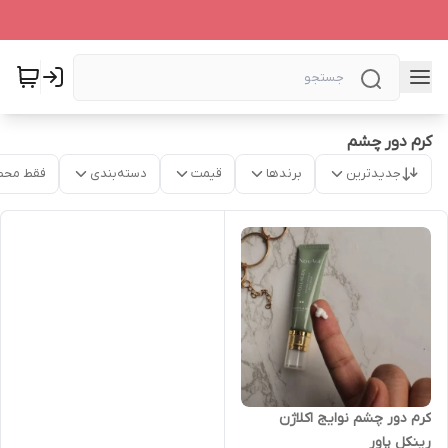
کرم دور چشم
جدیدترین
برندها
قیمت
دسته‌بندی
فقط محص
کرم دور چشم نوایج اکلاژن
رینکل پاور