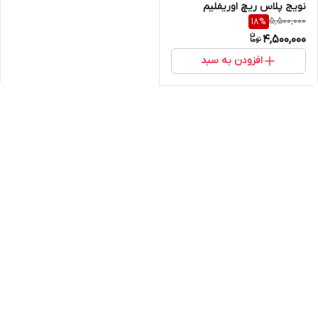
نویج پلاس ریچ اوریفلیم
5,500,000
18
%
اورجینال
4,500,000
افزودن به سبد