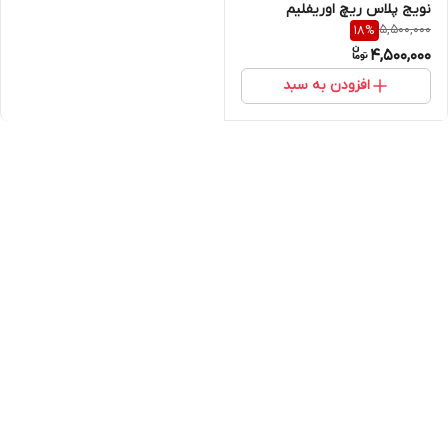
نویج پلاس ریچ اوریفلیم
5,500,000
18
%
اورجینال
4,500,000
افزودن به سبد