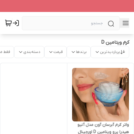
کرم ویتامین D
پربازدیدترین
برندها
قیمت
دسته‌بندی
فقط م
واتر کرم آبرسان آون مدل آنیو
هیدرا پرو ویتامین D اورجینال