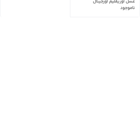
عسل اوریفلیم اورجینال
ناموجود