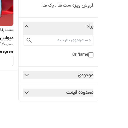
فروش ویژه ست ها ، پک ها
برند
دیواین 
4,700,000
00,000
Oriflame
موجودی
محدوده قیمت