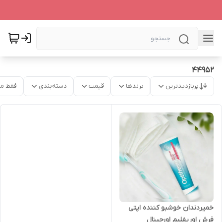
44952
پربازدیدترین
برندها
قیمت
دسته‌بندی
فقط م
خمیردندان خوشبو کننده اپتی
فرش اوریفلیم اورجینال