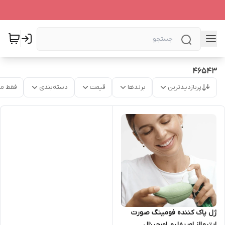
46543
پربازدیدترین
برندها
قیمت
دسته‌بندی
فقط م
ژل پاک کننده فومینگ صورت
اپتیمالز اوریفلیم اورجینال