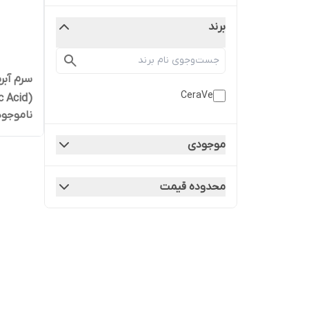
برند
سرم آبر
CeraVe
(Hyaluronic Acid) اورجینال امریکایی
ناموجود
موجودی
محدوده قیمت