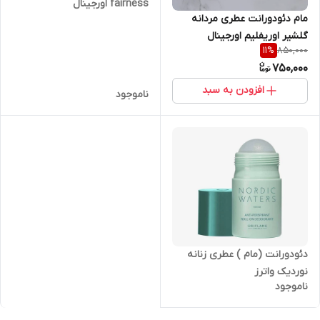
fairness اورجینال
مام دئودورانت عطری مردانه
گلشیر اوریفلیم اورجینال
850,000
11
%
750,000
افزودن به سبد
ناموجود
دئودورانت (مام ) عطری زنانه
نوردیک واترز
ناموجود